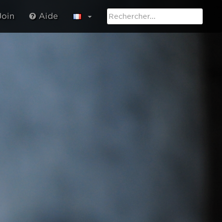
oin
Aide