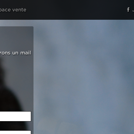
pace vente
J
rons un mail