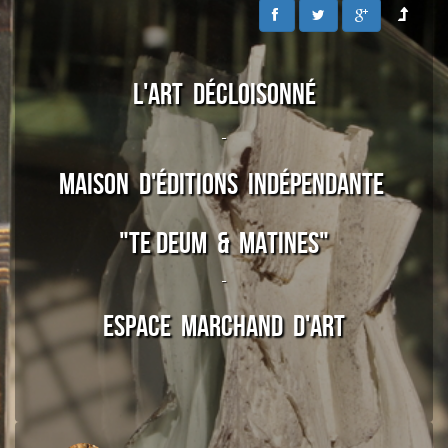
L'ART DÉCLOISONNÉ
-
MAISON D'éditions indépendante
"TE DEUM & MATINES"
-
ESPACE MARCHAND D'ART