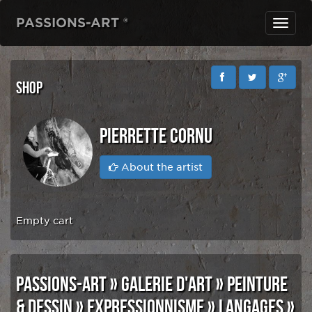
PASSIONS-ART ®
Toggl
navig
SHOP
PIERRETTE CORNU
About the artist
Empty cart
PASSIONS-ART
»
GALERIE D'ART
»
PEINTURE
& DESSIN
»
EXPRESSIONNISME
»
LANGAGES
»