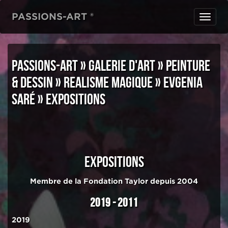
PASSIONS-ART ®
Toggl
navig
PASSIONS-ART
»
GALERIE D'ART
»
PEINTURE
& DESSIN
»
REALISME MAGIQUE
»
EVGENIA
SARÉ
»
EXPOSITIONS
EXPOSITIONS
Membre de la Fondation Taylor depuis 2004
2019 - 2011
2019