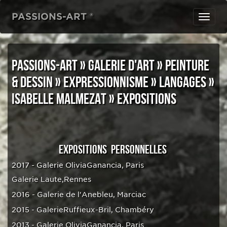
PASSIONS-ART ®
Toggl
navig
PASSIONS-ART
»
GALERIE D'ART
»
PEINTURE
& DESSIN
»
EXPRESSIONNISME
»
LANGAGES
»
ISABELLE MALMEZAT
»
EXPOSITIONS
EXPOSITIONS PERSONNELLES
2017 - Galerie OliviaGanancia, Paris
Galerie Laute,Rennes
2016 - Galerie de l'Anebleu, Marciac
2015 - GalerieRuffieux-Bril, Chambéry
2013 - Galerie OliviaGanancia, Paris