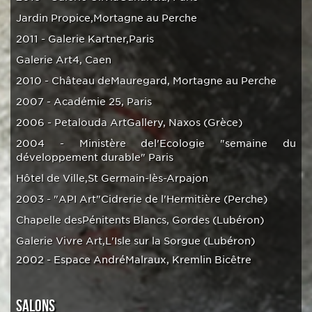
Jardin Propice,Mortagne au Perche
2011 - Galerie Kartner,Paris
Galerie Art4, Caen
2010 - Château deMauregard, Mortagne au Perche
2007 - Académie 25, Paris
2006 - Petalouda ArtGallery, Naxos (Grèce)
2004 - Ministère del'Ecologie "semaine du
développement durable" Paris
Hôtel de Ville,St Germain-lès-Arpajon
2003 - "API Art"Cidrerie de l'Hermitière (Perche)
Chapelle desPénitents Blancs, Gordes (Lubéron)
Galerie Vivre Art,L'Isle sur la Sorgue (Lubéron)
2002 - Espace AndréMalraux, Kremlin Bicêtre
SALONS