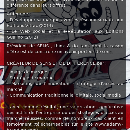
différence dans leurs offres.
Auteur de :
- Développer sa marque avec les réseaux sociaux aux
Editions Vitrac (2014)
- Le Web social et la e-Réputation aux Editions
Gualino (2012)
Président de SENS , think & do tank dont la raison
d’être est de construire un avenir porteur de sens.
CRÉATEUR DE SENS ET DE DIFFÉRENCE par :
- Image de marque
- Stratégie de marque
- Marketing de l'innovation - stratégie d'accès au
marché
- Communication traditionnelle, digitale, social media
...avec comme résultat, une valorisation significative
des actifs de l'entreprise ou des stratégies d'accès au
marché réussies, comme de nombreux cas client en
témoignent (téléchargeables sur le site www.adamy-