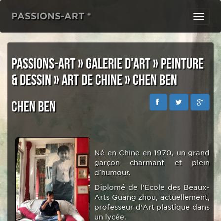
PASSIONS-ART ®
Toggl
navig
PASSIONS-ART
»
GALERIE D'ART
»
PEINTURE
& DESSIN
»
ART DE CHINE
»
CHEN BEN
Chen Ben
Né en Chine en 1970, un grand
garçon charmant et plein
d'humour.
Diplomé de l'Ecole des Beaux-
Arts Guang zhou, actuellement,
professeur d'Art plastique dans
un lycée.