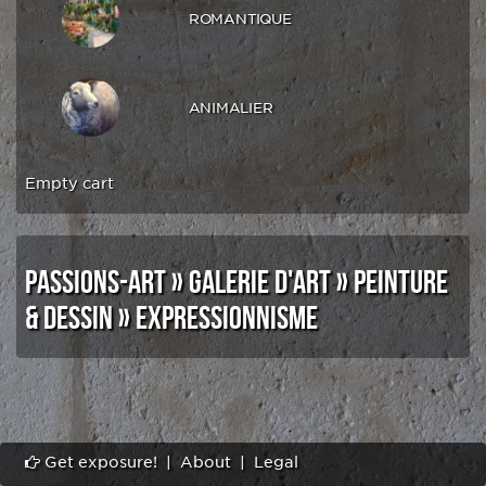
ROMANTIQUE
ANIMALIER
Empty cart
PASSIONS-ART
»
GALERIE D'ART
»
PEINTURE
& DESSIN
»
EXPRESSIONNISME
Get exposure!
|
About
|
Legal