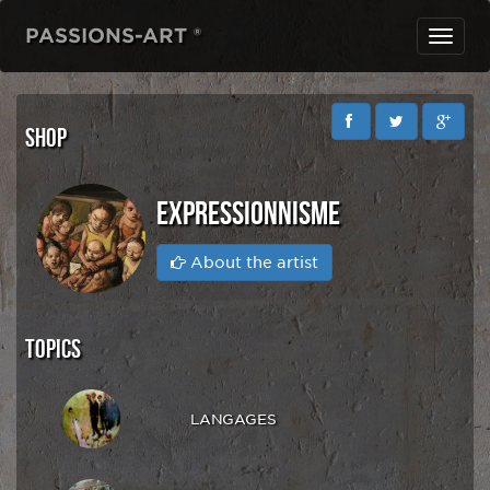
PASSIONS-ART ®
Toggl
navig
SHOP
EXPRESSIONNISME
About the artist
TOPICS
LANGAGES