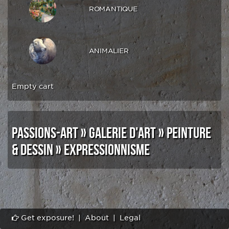
ROMANTIQUE
ANIMALIER
Empty cart
PASSIONS-ART
»
GALERIE D'ART
»
PEINTURE
& DESSIN
»
EXPRESSIONNISME
Get exposure!
|
About
|
Legal