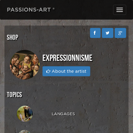
PASSIONS-ART ®
Toggl
navig
SHOP
EXPRESSIONNISME
About the artist
TOPICS
LANGAGES