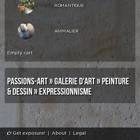
ROMANTIQUE
ANIMALIER
Empty cart
PASSIONS-ART
»
GALERIE D'ART
»
PEINTURE
& DESSIN
»
EXPRESSIONNISME
Get exposure!
|
About
|
Legal