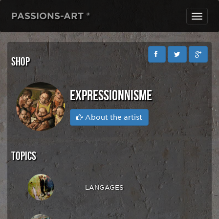
PASSIONS-ART ®
Toggl
navig
SHOP
EXPRESSIONNISME
About the artist
TOPICS
LANGAGES