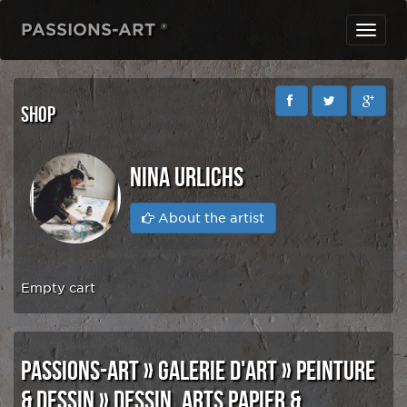
PASSIONS-ART ®
Toggl
navig
SHOP
NINA URLICHS
About the artist
Empty cart
PASSIONS-ART
»
GALERIE D'ART
»
PEINTURE
& DESSIN
»
DESSIN, ARTS PAPIER &